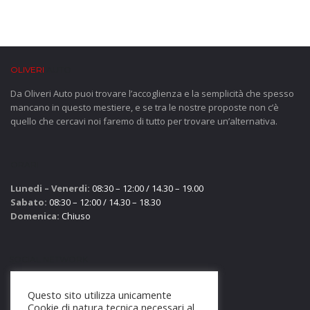
OLIVERI
AUTO
Da Oliveri Auto puoi trovare l’accoglienza e la semplicità che spesso
mancano in questo mestiere, e se tra le nostre proposte non c’è
quello che cercavi noi faremo di tutto per trovare un’alternativa.
ORARI
Lunedi – Venerdi:
08:30 – 12:00 / 14.30 – 19.00
Sabato:
08:30 – 12:00 / 14.30 – 18.30
Domenica:
Chiuso
SOCIAL NETWORK
Questo sito utilizza unicamente
Cookie di natura tecnica necessari al