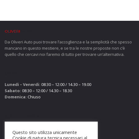
OLIVERI
AUTO
Da Oliveri Auto puoi trovare l’accoglienza e la semplicità che spesso
mancano in questo mestiere, e se tra le nostre proposte non c’è
quello che cercavi noi faremo di tutto per trovare un’alternativa.
ORARI
Lunedi – Venerdi:
08:30 – 12:00 / 14.30 – 19.00
Sabato:
08:30 – 12:00 / 14.30 – 18.30
Domenica:
Chiuso
SOCIAL NETWORK
Questo sito utilizza unicamente
Cookie di natura tecnica necessari al