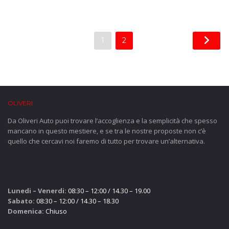
1
2
OLIVERI
AUTO
Da Oliveri Auto puoi trovare l’accoglienza e la semplicità che spesso
mancano in questo mestiere, e se tra le nostre proposte non c’è
quello che cercavi noi faremo di tutto per trovare un’alternativa.
ORARI
Lunedi – Venerdi:
08:30 – 12:00 / 14.30 – 19.00
Sabato:
08:30 – 12:00 / 14.30 – 18.30
Domenica:
Chiuso